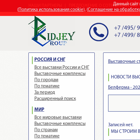
Данный сайт 
НАШИ ПАРТНЕРЫ
ПРЕДЛОЖЕНИЕ О СОТРУДНИЧЕСТВЕ
(
Политика использования cookie
), (
Соглашение на обработк
+7 /495/ 
+7 /499/ 
РОССИЯ И СНГ
Выставочные с
Все выставки России и СНГ
Выставочные комплексы
НОВОСТИ ВЫС
По городам
По тематике
Белферма - 20
За период
Расширенный поиск
МИР
Все мировые выставки
Выставочные комплексы
Записей нет.
По странам
МЫ СТРОИМ В
По тематике