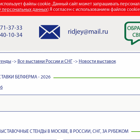
использует файлы cookie. Данный сайт может запрашивать персона
СТРОИТЕЛЬСТВО ВЫСТАВОЧНЫХ СТЕНДОВ
НАШИ НАГРАДЫ
КОН
у персональных данных
) Я согласен с использованием файлов cooki
971-37-33
ridjey@mail.ru
840-10-34
тенды
->
Все выставки России и СНГ
->
Новости выставок
ТАВКИ БЕЛФЕРМА - 2026
26
ЫСТАВОЧНЫЕ СТЕНДЫ В МОСКВЕ, В РОССИИ, СНГ, ЗА РУБЕЖОМ