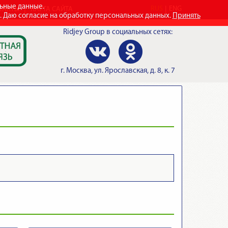
льные данные.
RUS
ENG
ТАКТЫ
КАРТА САЙТА
e. Даю согласие на обработку персональных данных.
Принять
Ridjey Group
в социальных сетях:
г.
Москва
,
ул. Ярославская, д. 8, к. 7