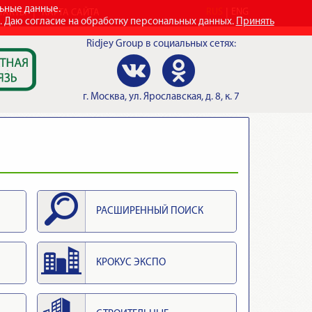
льные данные.
RUS
ENG
ТАКТЫ
КАРТА САЙТА
e. Даю согласие на обработку персональных данных.
Принять
Ridjey Group
в социальных сетях:
г.
Москва
,
ул. Ярославская, д. 8, к. 7
РАСШИРЕННЫЙ ПОИСК
КРОКУС ЭКСПО