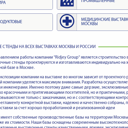
ПРОМЫШЛЕННЫЕ
ИРА
МЕДИЦИНСКИЕ ВЫСТАВ
ОДУКТОВЫЕ
МОСКВЫ
 СТЕНДЫ НА ВСЕХ ВЫСТАВКАХ МОСКВЫ И РОССИИ
влением работы компании "Ridjey Group" является строительство 
очные стенды проектируются и изготавливаются индивидуально на
ой базе в Москве.
кспозиции компании на выставке во многом зависит от проектного 
й компании уделяется максимум внимания. Разработка осуществляе
 и инженерами. Именно поэтому даже самые дерзкие, эксклюзивны
ько красочными и притягивающими посетителей, но и практичными,
овываются не только с заказчиками, но и с соответствующими кон
егламенту конкретной выставки, надежно и качественно собраны,
ставки за счет хорошо проработанной и реализованной идеи
имеет собственные производственные базы на территории Москвы, 
акже их стоимости. Наши базы оснащены современным высокотехно
кламные выставочные стенды качественными, яркими, эксклюзивны