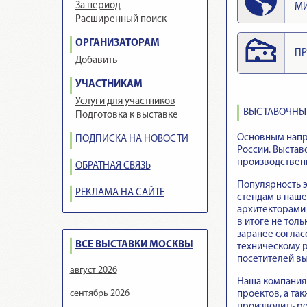
За период
М
Расширенный поиск
ОРГАНИЗАТОРАМ
ПР
Добавить
УЧАСТНИКАМ
Услуги для участников
ВЫСТАВОЧНЫЕ
Подготовка к выставке
Основным напра
ПОДПИСКА НА НОВОСТИ
России. Выстав
производственн
ОБРАТНАЯ СВЯЗЬ
Популярность э
РЕКЛАМА НА САЙТЕ
стендам в наше
архитекторами
в итоге не тол
заранее соглас
ВСЕ ВЫСТАВКИ МОСКВЫ
техническому р
посетителей вы
август 2026
Наша компания 
сентябрь 2026
проектов, а т
производить ре