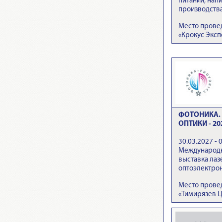
питания, напи
производств
Место прове
«Крокус Эксп
ФОТОНИКА. 
ОПТИКИ - 20
30.03.2027 - 
Международн
выставка лаз
оптоэлектро
Место провед
«Тимирязев 