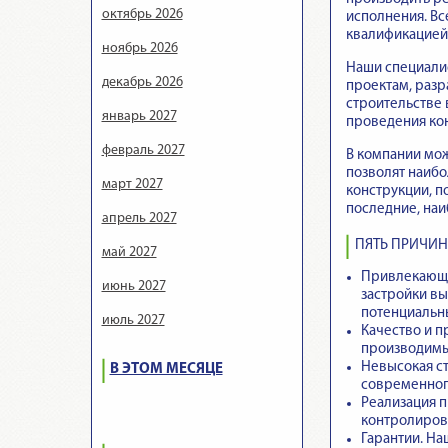
октябрь 2026
исполнения. Вс
квалификацией 
ноябрь 2026
Наши специалис
декабрь 2026
проектам, разр
строительстве 
январь 2027
проведения ко
февраль 2027
В компании мож
позволят наибо
март 2027
конструкции, п
последние, наи
апрель 2027
ПЯТЬ ПРИЧИН
май 2027
Привлекающи
июнь 2027
застройки вы
потенциальн
июль 2027
Качество и п
производимые
Невысокая ст
В ЭТОМ МЕСЯЦЕ
современного
Реализация пр
контролирова
Гарантии.
Наш