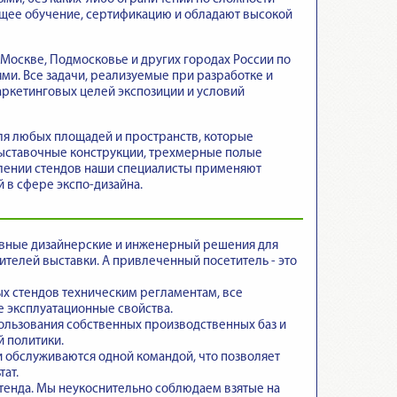
ющее обучение, сертификацию и обладают высокой
Москве, Подмосковье и других городах России по
ми. Все задачи, реализуемые при разработке и
аркетинговых целей экспозиции и условий
ля любых площадей и пространств, которые
выставочные конструкции, трехмерные полые
овлении стендов наши специалисты применяют
 в сфере экспо-дизайна.
ивные дизайнерские и инженерный решения для
телей выставки. А привлеченный посетитель - это
ых стендов техническим регламентам
, все
 эксплуатационные свойства.
пользования собственных производственных баз и
й политики.
и обслуживаются одной командой
, что позволяет
ат.
тенда
. Мы неукоснительно соблюдаем взятые на