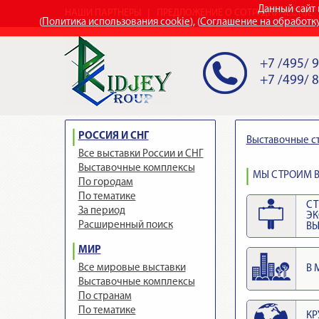
Данный сайт 
НАШИ ПАРТНЕРЫ
ПРЕДЛОЖЕНИЕ О СОТРУДНИЧЕСТВЕ
(
Политика использования cookie
), (
Соглашение на обработк
+7 /495/ 
+7 /499/ 
РОССИЯ И СНГ
Выставочные с
Все выставки России и СНГ
Выставочные комплексы
МЫ СТРОИМ В
По городам
По тематике
СТ
За период
Э
Расширенный поиск
ВЫ
МИР
Все мировые выставки
В 
Выставочные комплексы
По странам
По тематике
КР