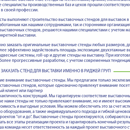
е специалисты производственных баз и цехов прошли соответству
в своей профессии.
ты выполняют строительство выставочных стендов для выставок в 
аботанным как нашими сотрудниками, так и сторонними организация
выставочных стендов, решаются нашими специалистами с учетом м
нкретной выставки.
но заказать оригинальные выставочные стенды любых размеров, д
лее эффективно задействовать площадь экспозиции: двухэтажные 
одвесные системы, roll-up и другие стенды на выставку. При изгот
более прогрессивные разработки, с учетом современных тенденций
 ЗАКАЗАТЬ СТЕНД ДЛЯ ВЫСТАВКИ ИМЕННО В РИДЖЕЙ ГРУП
е внимание выставочные стенды
. Мы предлагаем только эксклюз
ставочных стендов, которые однозначно привлекут внимание посети
ый клиент или партнер
рактичность конструкций. Мы гарантируем
соответствие выставочн
 нами стенды не только привлекают внимание, но и имеют высокие
оимость и выгодные условия. Мы можем обеспечить это за счет ис
 оборудования, а также индивидуального подхода и гибкой ценово
оектов "от и до".
Выставочные стенды проектируются, собираются 
ть все этапы реализации проекта и гарантировать конечный результ
а команда несет ответственность за каждый проект выставочного с