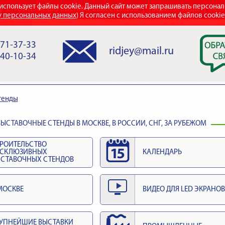
использует файлы cookie. Данный сайт может запрашивать персона
СТРОИТЕЛЬСТВО ВЫСТАВОЧНЫХ СТЕНДОВ
НАШИ НАГРАДЫ
КОН
у персональных данных
) Я согласен с использованием файлов cooki
971-37-33
ridjey@mail.ru
840-10-34
тенды
ЫСТАВОЧНЫЕ СТЕНДЫ В МОСКВЕ, В РОССИИ, СНГ, ЗА РУБЕЖОМ
РОИТЕЛЬСТВО
КСКЛЮЗИВНЫХ
КАЛЕНДАРЬ
СТАВОЧНЫХ СТЕНДОВ
МОСКВЕ
ВИДЕО ДЛЯ LED ЭКРАНОВ
УПНЕЙШИЕ ВЫСТАВКИ