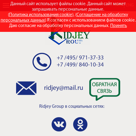
Данный сайт использует файлы cookie. Данный сайт может
RUS
ENG
запрашивать персональные данные.
(
Политика использования cookie
), (
Соглашение на обработку
персональных данных
) Я согласен с использованием файлов cookie.
Даю согласие на обработку персональных данных.
Принять
+7 /495/ 971-37-33
+7 /499/ 840-10-34
ridjey@mail.ru
Ridjey Group
в социальных сетях: