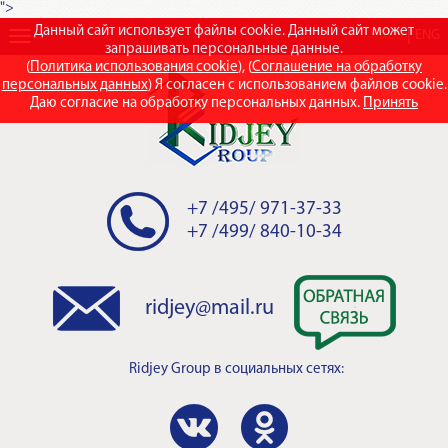
">
Данный сайт использует файлы cookie. Данный сайт может
RUS
ENG
запрашивать персональные данные.
(
Политика использования cookie
), (
Соглашение на обработку
персональных данных
) Я согласен с использованием файлов cookie.
Даю согласие на обработку персональных данных.
Принять
+7 /495/ 971-37-33
+7 /499/ 840-10-34
ridjey@mail.ru
Ridjey Group
в социальных сетях: