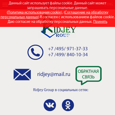
Данный сайт использует файлы cookie. Данный сайт может
RUS
ENG
запрашивать персональные данные.
(
Политика использования cookie
), (
Соглашение на обработку
персональных данных
) Я согласен с использованием файлов cookie.
Даю согласие на обработку персональных данных.
Принять
+7 /495/ 971-37-33
+7 /499/ 840-10-34
ridjey@mail.ru
Ridjey Group
в социальных сетях: