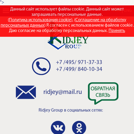
">
Данный сайт использует файлы cookie. Данный сайт может
RUS
ENG
запрашивать персональные данные.
(
Политика использования cookie
), (
Соглашение на обработку
персональных данных
) Я согласен с использованием файлов cookie.
Даю согласие на обработку персональных данных.
Принять
+7 /495/ 971-37-33
+7 /499/ 840-10-34
ridjey@mail.ru
Ridjey Group
в социальных сетях: