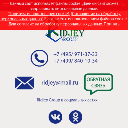
Данный сайт использует файлы cookie. Данный сайт может
RUS
ENG
запрашивать персональные данные.
(
Политика использования cookie
), (
Соглашение на обработку
персональных данных
) Я согласен с использованием файлов cookie.
Даю согласие на обработку персональных данных.
Принять
+7 /495/ 971-37-33
+7 /499/ 840-10-34
ridjey@mail.ru
Ridjey Group
в социальных сетях: