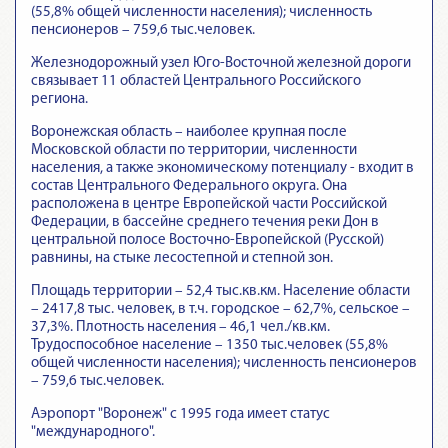
(55,8% общей численности населения); численность
пенсионеров – 759,6 тыс.человек.
Железнодорожный узел Юго-Восточной железной дороги
связывает 11 областей Центрального Российского
региона.
Воронежская область – наиболее крупная после
Московской области по территории, численности
населения, а также экономическому потенциалу - входит в
состав Центрального Федерального округа. Она
расположена в центре Европейской части Российской
Федерации, в бассейне среднего течения реки Дон в
центральной полосе Восточно-Европейской (Русской)
равнины, на стыке лесостепной и степной зон.
Площадь территории – 52,4 тыс.кв.км. Население области
– 2417,8 тыс. человек, в т.ч. городское – 62,7%, сельское –
37,3%. Плотность населения – 46,1 чел./кв.км.
Трудоспособное население – 1350 тыс.человек (55,8%
общей численности населения); численность пенсионеров
– 759,6 тыс.человек.
Аэропорт "Воронеж" с 1995 года имеет статус
"международного".