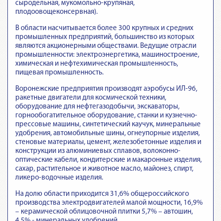
сыродельная, мукомольно-крупяная,
плодоовощеконсервная).
В области насчитывается более 300 крупных и средних
промышленных предприятий, большинство из которых
являются акционерными обществами. Ведущие отрасли
промышленности: электроэнергетика, машиностроение,
химическая и нефтехимическая промышленность,
пищевая промышленность.
Воронежские предприятия производят аэробусы ИЛ-96,
ракетные двигатели для космической техники,
оборудование для нефтегазодобычи, экскаваторы,
горнообогатительное оборудование, станки и кузнечно-
прессовые машины, синтетический каучук, минеральные
удобрения, автомобильные шины, огнеупорные изделия,
стеновые материалы, цемент, железобетонные изделия и
конструкции из алюминиевых сплавов, волоконно-
оптические кабели, кондитерские и макаронные изделия,
сахар, растительное и животное масло, майонез, спирт,
ликеро-водочные изделия.
На долю области приходится 31,6% общероссийского
производства электродвигателей малой мощности, 16,9%
– керамической облицовочной плитки 5,7% – автошин,
4,5% - минеральных удобрений.