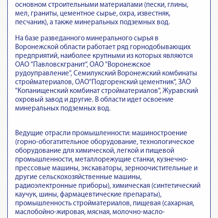
основном строительными материалами (пески, глины,
мел, граниты, цементное сырье, охра, известняк,
песчаник), а также минеральных подземных вод.
На базе разведанного минерального сырья в
Воронежской области работает ряд горнодобывающих
предприятий, наиболее крупными из которых являются
ОАО "Павловскгранит", ОАО "Воронежское
рудоуправление", Семилукский Воронежский комбинаты
стройматериалов, ОАО"Подгоренский цементник", ЗАО
"Копанищенский комбинат стройматериалов", Журавский
охровый завод и другие. В области идет освоение
минеральных подземных вод.
Ведущие отрасли промышленности:
машиностроение
(горно-обогатительное оборудование, технологическое
оборудование для химической, легкой и пищевой
промышленности, металлорежущие станки, кузнечно-
прессовые машины, экскаваторы, зерноочистительные и
другие сельскохозяйственные машины,
радиоэлектронные приборы), химическая (синтетический
каучук, шины, фармацевтические препараты),
промышленность стройматериалов, пищевая (сахарная,
маслобойно-жировая, мясная, молочно-масло-