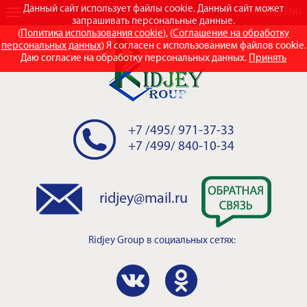
Данный сайт использует файлы cookie. Данный сайт может
RUS
ENG
запрашивать персональные данные.
(
Политика использования cookie
), (
Соглашение на обработку
персональных данных
) Я согласен с использованием файлов cookie.
Даю согласие на обработку персональных данных.
Принять
+7 /495/ 971-37-33
+7 /499/ 840-10-34
ridjey@mail.ru
Ridjey Group
в социальных сетях: