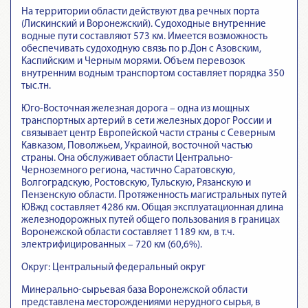
На территории области действуют два речных порта
(Лискинский и Воронежский). Судоходные внутренние
водные пути составляют 573 км. Имеется возможность
обеспечивать судоходную связь по р.Дон с Азовским,
Каспийским и Черным морями. Объем перевозок
внутренним водным транспортом составляет порядка 350
тыс.тн.
Юго-Восточная железная дорога – одна из мощных
транспортных артерий в сети железных дорог России и
связывает центр Европейской части страны с Северным
Кавказом, Поволжьем, Украиной, восточной частью
страны. Она обслуживает области Центрально-
Черноземного региона, частично Саратовскую,
Волгоградскую, Ростовскую, Тульскую, Рязанскую и
Пензенскую области. Протяженность магистральных путей
ЮВжд составляет 4286 км. Общая эксплуатационная длина
железнодорожных путей общего пользования в границах
Воронежской области составляет 1189 км, в т.ч.
электрифицированных – 720 км (60,6%).
Округ: Центральный федеральный округ
Минерально-сырьевая база Воронежской области
представлена месторождениями нерудного сырья, в