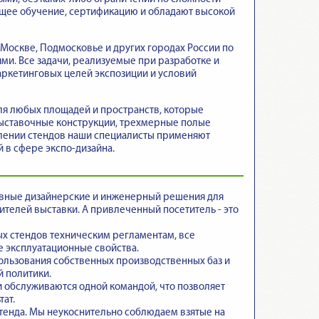
ющее обучение, сертификацию и обладают высокой
Москве, Подмосковье и других городах России по
ми. Все задачи, реализуемые при разработке и
аркетинговых целей экспозиции и условий
ля любых площадей и пространств, которые
выставочные конструкции, трехмерные полые
овлении стендов наши специалисты применяют
 в сфере экспо-дизайна.
ивные дизайнерские и инженерный решения для
телей выставки. А привлеченный посетитель - это
ых стендов техническим регламентам
, все
 эксплуатационные свойства.
пользования собственных производственных баз и
й политики.
и обслуживаются одной командой
, что позволяет
ат.
тенда
. Мы неукоснительно соблюдаем взятые на