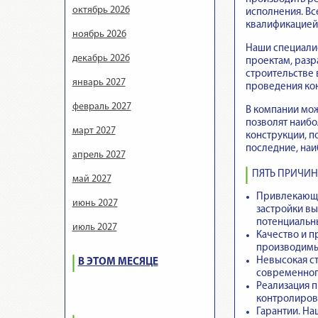
октябрь 2026
исполнения. Вс
квалификацией 
ноябрь 2026
Наши специалис
декабрь 2026
проектам, разр
строительстве 
январь 2027
проведения ко
февраль 2027
В компании мож
позволят наибо
март 2027
конструкции, п
последние, наи
апрель 2027
ПЯТЬ ПРИЧИН
май 2027
Привлекающи
июнь 2027
застройки вы
потенциальн
июль 2027
Качество и п
производимые
Невысокая ст
В ЭТОМ МЕСЯЦЕ
современного
Реализация пр
контролирова
Гарантии.
Наш