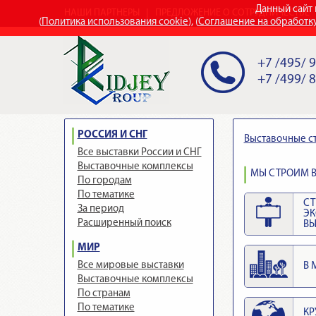
Данный сайт 
НАШИ ПАРТНЕРЫ
ПРЕДЛОЖЕНИЕ О СОТРУДНИЧЕСТВЕ
(
Политика использования cookie
), (
Соглашение на обработк
+7 /495/ 
+7 /499/ 
РОССИЯ И СНГ
Выставочные с
Все выставки России и СНГ
Выставочные комплексы
МЫ СТРОИМ В
По городам
По тематике
СТ
За период
Э
Расширенный поиск
ВЫ
МИР
Все мировые выставки
В 
Выставочные комплексы
По странам
По тематике
КР