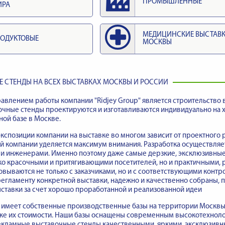
ПРОМЫШЛЕННЫЕ
ИРА
МЕДИЦИНСКИЕ ВЫСТАВ
ОДУКТОВЫЕ
МОСКВЫ
 СТЕНДЫ НА ВСЕХ ВЫСТАВКАХ МОСКВЫ И РОССИИ
влением работы компании "Ridjey Group" является строительство 
очные стенды проектируются и изготавливаются индивидуально на
ой базе в Москве.
кспозиции компании на выставке во многом зависит от проектного 
й компании уделяется максимум внимания. Разработка осуществляе
 и инженерами. Именно поэтому даже самые дерзкие, эксклюзивны
ько красочными и притягивающими посетителей, но и практичными,
овываются не только с заказчиками, но и с соответствующими кон
егламенту конкретной выставки, надежно и качественно собраны,
ставки за счет хорошо проработанной и реализованной идеи
имеет собственные производственные базы на территории Москвы, 
акже их стоимости. Наши базы оснащены современным высокотехно
кламные выставочные стенды качественными, яркими, эксклюзивны