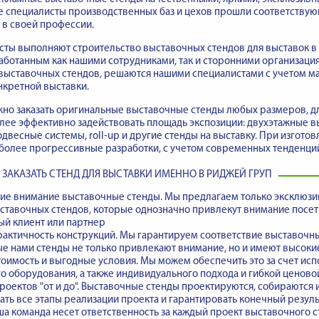
е специалисты производственных баз и цехов прошли соответству
в своей профессии.
ты выполняют строительство выставочных стендов для выставок в 
аботанным как нашими сотрудниками, так и сторонними организация
выставочных стендов, решаются нашими специалистами с учетом м
нкретной выставки.
но заказать оригинальные выставочные стенды любых размеров, д
лее эффективно задействовать площадь экспозиции: двухэтажные 
одвесные системы, roll-up и другие стенды на выставку. При изгот
более прогрессивные разработки, с учетом современных тенденций
 ЗАКАЗАТЬ СТЕНД ДЛЯ ВЫСТАВКИ ИМЕННО В РИДЖЕЙ ГРУП
е внимание выставочные стенды
. Мы предлагаем только эксклюз
ставочных стендов, которые однозначно привлекут внимание посети
ый клиент или партнер
рактичность конструкций. Мы гарантируем
соответствие выставочн
 нами стенды не только привлекают внимание, но и имеют высокие
оимость и выгодные условия. Мы можем обеспечить это за счет ис
 оборудования, а также индивидуального подхода и гибкой ценово
оектов "от и до".
Выставочные стенды проектируются, собираются 
ть все этапы реализации проекта и гарантировать конечный результ
а команда несет ответственность за каждый проект выставочного с