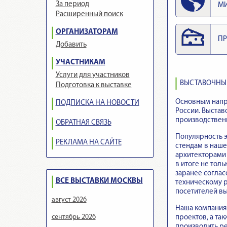
За период
М
Расширенный поиск
ОРГАНИЗАТОРАМ
ПР
Добавить
УЧАСТНИКАМ
Услуги для участников
ВЫСТАВОЧНЫЕ
Подготовка к выставке
Основным напра
ПОДПИСКА НА НОВОСТИ
России. Выстав
производственн
ОБРАТНАЯ СВЯЗЬ
Популярность э
РЕКЛАМА НА САЙТЕ
стендам в наше
архитекторами
в итоге не тол
заранее соглас
ВСЕ ВЫСТАВКИ МОСКВЫ
техническому р
посетителей вы
август 2026
Наша компания 
сентябрь 2026
проектов, а т
производить ре