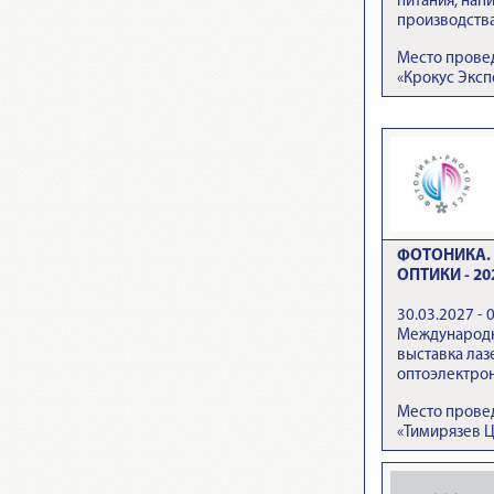
питания, напи
производств
Место прове
«Крокус Эксп
ФОТОНИКА. 
ОПТИКИ - 20
30.03.2027 - 
Международн
выставка лаз
оптоэлектро
Место провед
«Тимирязев 