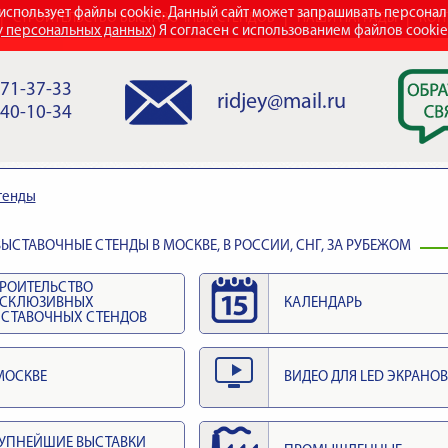
использует файлы cookie. Данный сайт может запрашивать персона
СТРОИТЕЛЬСТВО ВЫСТАВОЧНЫХ СТЕНДОВ
НАШИ НАГРАДЫ
КОН
у персональных данных
) Я согласен с использованием файлов cooki
971-37-33
ridjey@mail.ru
840-10-34
тенды
ЫСТАВОЧНЫЕ СТЕНДЫ В МОСКВЕ, В РОССИИ, СНГ, ЗА РУБЕЖОМ
РОИТЕЛЬСТВО
КСКЛЮЗИВНЫХ
КАЛЕНДАРЬ
СТАВОЧНЫХ СТЕНДОВ
МОСКВЕ
ВИДЕО ДЛЯ LED ЭКРАНОВ
УПНЕЙШИЕ ВЫСТАВКИ