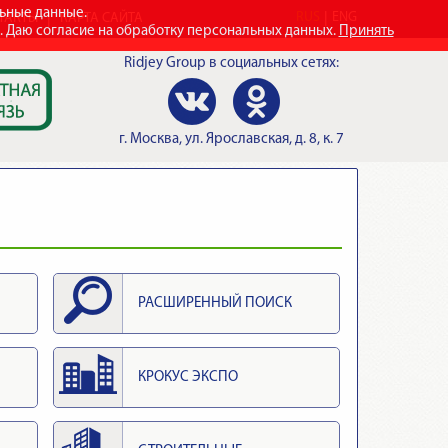
льные данные.
RUS
ENG
ТАКТЫ
КАРТА САЙТА
e. Даю согласие на обработку персональных данных.
Принять
Ridjey Group
в социальных сетях:
г.
Москва
,
ул. Ярославская, д. 8, к. 7
РАСШИРЕННЫЙ ПОИСК
КРОКУС ЭКСПО