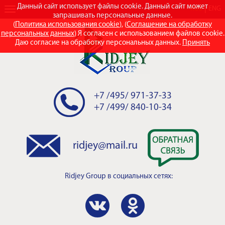
Данный сайт использует файлы cookie. Данный сайт может
RUS
ENG
запрашивать персональные данные.
(
Политика использования cookie
), (
Соглашение на обработку
персональных данных
) Я согласен с использованием файлов cookie.
Даю согласие на обработку персональных данных.
Принять
+7 /495/ 971-37-33
+7 /499/ 840-10-34
ridjey@mail.ru
Ridjey Group
в социальных сетях: