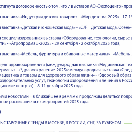
стигнута договоренность о том, что 7 выставок АО «Экспоцентр» прой
выставка «Индустрия детских товаров» - «Мир детства-2025» - 17-19
выставка «Детская и юношеская мода» - «CJF – Детская мода. Осень-2
 специализированная выставка «Оборудование, технологии, сырье
» - «Агропродмаш-2025» - 29 сентября - 2 октября 2025 года;
выставка «Мебель, фурнитура и обивочные материалы» - «Мебель-20
деля здравоохранения» (международная выставка «Медицинская тех
риалы» - «Здравоохранение-2025»; международная выставка «Средс
ацевтика и товары для здорового образа жизни» - «Здоровый образ
оздоровительных услуг, технологий оздоровления и лечения в России
инские центры») – 8-11 декабря 2025 года.
шими новостями – в ближайшее время мы продолжим делиться подро
ное расписание всех мероприятий 2025 года.
й
ЫСТАВОЧНЫЕ СТЕНДЫ В МОСКВЕ, В РОССИИ, СНГ, ЗА РУБЕЖОМ