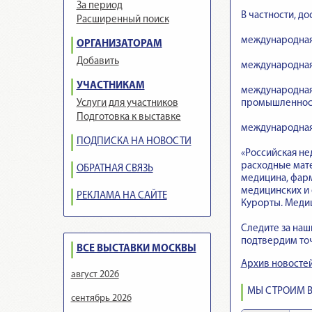
За период
В частности, до
Расширенный поиск
международная 
ОРГАНИЗАТОРАМ
Добавить
международная 
УЧАСТНИКАМ
международная
промышленности
Услуги для участников
Подготовка к выставке
международная 
ПОДПИСКА НА НОВОСТИ
«Российская не
расходные мате
ОБРАТНАЯ СВЯЗЬ
медицина, фарм
медицинских и 
РЕКЛАМА НА САЙТЕ
Курорты. Медиц
Следите за на
подтвердим точ
ВСЕ ВЫСТАВКИ МОСКВЫ
Архив новосте
август 2026
МЫ СТРОИМ В
сентябрь 2026