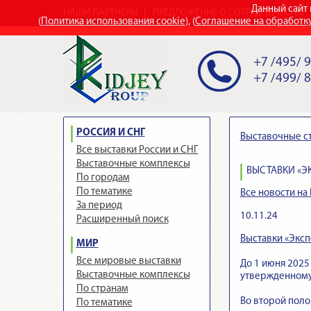
Данный сайт 
НАШИ ПАРТНЕРЫ
ПРЕДЛОЖЕНИЕ О СОТРУДНИЧЕСТВЕ
(
Политика использования cookie
), (
Соглашение на обработк
+7 /495/ 
+7 /499/ 
РОССИЯ И СНГ
Выставочные с
Все выставки России и СНГ
Выставочные комплексы
ВЫСТАВКИ «Э
По городам
По тематике
Все новости на 
За период
10.11.24
Расширенный поиск
Выставки «Эксп
МИР
Все мировые выставки
До 1 июня 2025
Выставочные комплексы
утвержденному
По странам
Во второй поло
По тематике