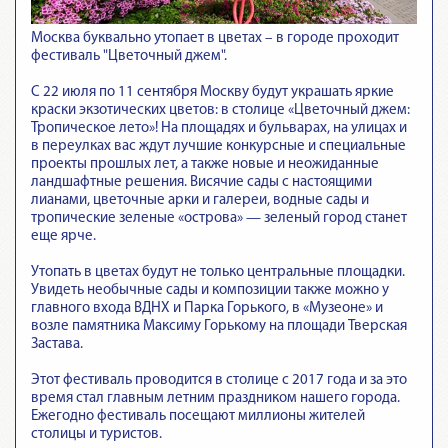
Москва буквально утопает в цветах – в городе проходит
фестиваль "Цветочный джем".
С 22 июля по 11 сентября Москву будут украшать яркие
краски экзотических цветов: в столице «Цветочный джем:
Тропическое лето»! На площадях и бульварах, на улицах и
в переулках вас ждут лучшие конкурсные и специальные
проекты прошлых лет, а также новые и неожиданные
ландшафтные решения. Висячие сады с настоящими
лианами, цветочные арки и галереи, водные сады и
тропические зеленые «острова» — зеленый город станет
еще ярче.
Утопать в цветах будут не только центральные площадки.
Увидеть необычные сады и композиции также можно у
главного входа ВДНХ и Парка Горького, в «Музеоне» и
возле памятника Максиму Горькому на площади Тверская
Застава.
Этот фестиваль проводится в столице с 2017 года и за это
время стал главным летним праздником нашего города.
Ежегодно фестиваль посещают миллионы жителей
столицы и туристов.