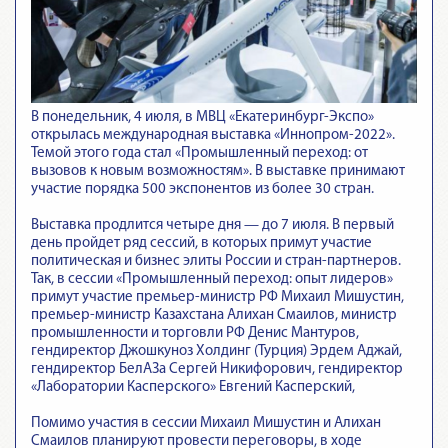
В понедельник, 4 июля, в МВЦ «Екатеринбург-Экспо»
открылась международная выставка «Иннопром-2022».
Темой этого года стал «Промышленный переход: от
вызовов к новым возможностям». В выставке принимают
участие порядка 500 экспонентов из более 30 стран.
Выставка продлится четыре дня — до 7 июля. В первый
день пройдет ряд сессий, в которых примут участие
политическая и бизнес элиты России и стран-партнеров.
Так, в сессии «Промышленный переход: опыт лидеров»
примут участие премьер-министр РФ Михаил Мишустин,
премьер-министр Казахстана Алихан Смаилов, министр
промышленности и торговли РФ Денис Мантуров,
гендиректор Джошкуноз Холдинг (Турция) Эрдем Аджай,
гендиректор БелАЗа Сергей Никифорович, гендиректор
«Лаборатории Касперского» Евгений Касперский,
Помимо участия в сессии Михаил Мишустин и Алихан
Смаилов планируют провести переговоры, в ходе