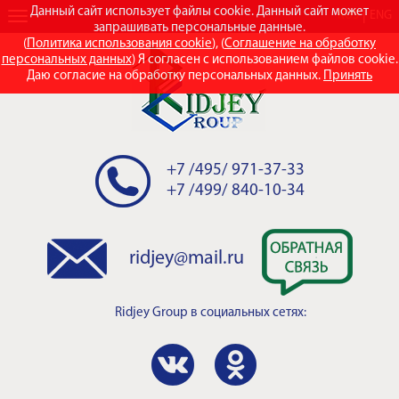
Данный сайт использует файлы cookie. Данный сайт может
RUS
ENG
запрашивать персональные данные.
(
Политика использования cookie
), (
Соглашение на обработку
персональных данных
) Я согласен с использованием файлов cookie.
Даю согласие на обработку персональных данных.
Принять
+7 /495/ 971-37-33
+7 /499/ 840-10-34
ridjey@mail.ru
Ridjey Group
в социальных сетях: