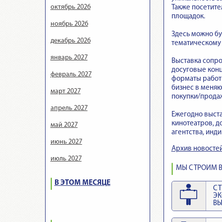
октябрь 2026
Также посетите
площадок.
ноябрь 2026
Здесь можно бу
декабрь 2026
тематическому
январь 2027
Выставка сопр
досуговые конц
февраль 2027
форматы работ
бизнес в меняю
март 2027
покупки/продаж
апрель 2027
Ежегодно выста
кинотеатров, д
май 2027
агентства, инд
июнь 2027
Архив новосте
июль 2027
МЫ СТРОИМ В
В ЭТОМ МЕСЯЦЕ
СТ
Э
ВЫ