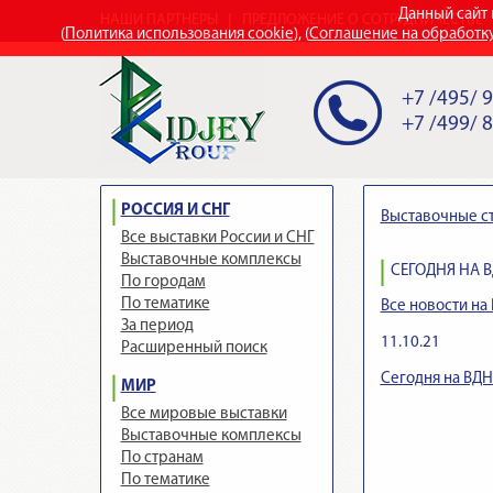
Данный сайт 
НАШИ ПАРТНЕРЫ
ПРЕДЛОЖЕНИЕ О СОТРУДНИЧЕСТВЕ
(
Политика использования cookie
), (
Соглашение на обработк
+7 /495/ 
+7 /499/ 
РОССИЯ И СНГ
Выставочные с
Все выставки России и СНГ
Выставочные комплексы
СЕГОДНЯ НА 
По городам
По тематике
Все новости на 
За период
11.10.21
Расширенный поиск
Сегодня на ВДН
МИР
Все мировые выставки
Выставочные комплексы
По странам
По тематике