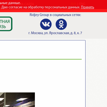
льные данные.
RUS
ENG
ТАКТЫ
КАРТА САЙТА
e. Даю согласие на обработку персональных данных.
Принять
Ridjey Group
в социальных сетях:
г.
Москва
,
ул. Ярославская, д. 8, к. 7