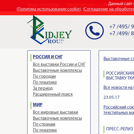
Данный сайт 
НАШИ ПАРТНЕРЫ
ПРЕДЛОЖЕНИЕ О СОТРУДНИЧЕСТВЕ
(
Политика использования cookie
), (
Соглашение на обработк
+7 /495/ 
+7 /499/ 
РОССИЯ И СНГ
Выставочные с
Все выставки России и СНГ
Выставочные комплексы
РОССИЙСКИЙ 
По городам
ВЫСТАВКУ ТК
По тематике
Все новости на 
За период
Расширенный поиск
23.05.17
МИР
Российский сою
Все мировые выставки
текстильных м
Выставочные комплексы
По странам
ПРЕСС-РЕЛИЗ
По тематике