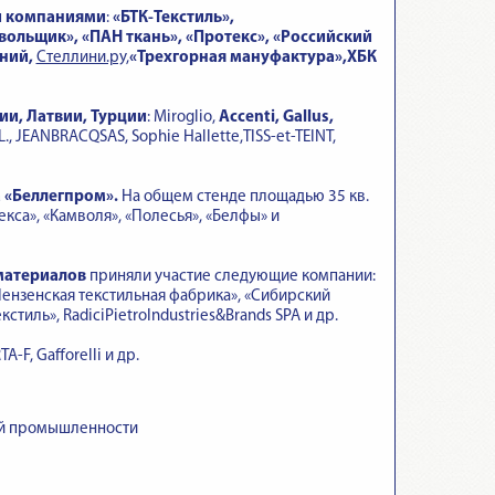
и компаниями
:
«БТК-Текстиль»,
ольщик», «ПАН ткань», «Протекс», «Российский
аний,
Стеллини.ру,
«Трехгорная мануфактура»,ХБК
ии, Латвии, Турции
: Miroglio,
Accenti
,
Gallus
,
.L., JEANBRACQSAS, Sophie Hallette,TISS-et-TEINT,
 «Беллегпром».
На общем стенде площадью 35 кв.
са», «Камволя», «Полесья», «Белфы» и
материалов
приняли участие следующие компании:
Пензенская текстильная фабрика», «Сибирский
тиль», RadiciPietroIndustries&Brands SPA и др.
F, Gafforelli и др.
ой промышленности