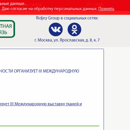
льные данные.
RUS
ENG
ТАКТЫ
КАРТА САЙТА
e. Даю согласие на обработку персональных данных.
Принять
Ridjey Group
в социальных сетях:
г.
Москва
,
ул. Ярославская, д. 8, к. 7
ОСТИ ОРГАНИЗУЕТ III МЕЖДУНАРОДНУЮ
ует III Международную выставку тканей и