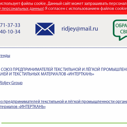
использует файлы cookie. Данный сайт может запрашивать персона
СТРОИТЕЛЬСТВО ВЫСТАВОЧНЫХ СТЕНДОВ
НАШИ НАГРАДЫ
КОН
у персональных данных
) Я согласен с использованием файлов cooki
971-37-33
ridjey@mail.ru
840-10-34
тенды
СОЮЗ ПРЕДПРИНИМАТЕЛЕЙ ТЕКСТИЛЬНОЙ И ЛЁГКОЙ ПРОМЫШЛЕНН
АНЕЙ И ТЕКСТИЛЬНЫХ МАТЕРИАЛОВ «ИНТЕРТКАНЬ»
Ridjey Group
з предпринимателей текстильной и лёгкой промышленности организ
атериалов «ИНТЕРТКАНЬ»