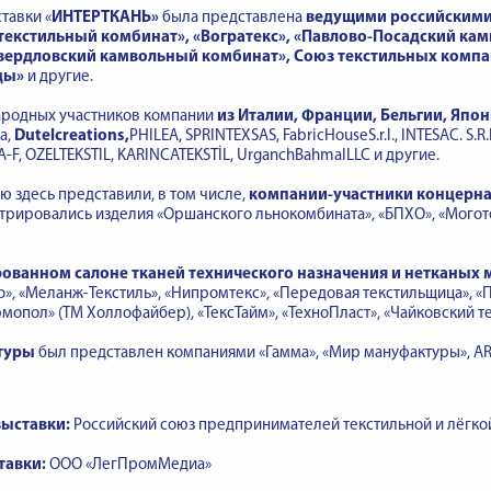
тавки «
ИНТЕРТКАНЬ»
была представлена
ведущими российским
екстильный комбинат», «Вогратекс», «Павлово-Посадский камв
Свердловский камвольный комбинат», Союз текстильных комп
цы»
и другие.
родных участников компании
из Италии, Франции, Бельгии, Япон
a,
Dutelcreations
,
PHILEA, SPRINTEXSAS, FabricHouseS.r.l., INTESAC. S.R
-F, OZELTEKSTIL, KARINCATEKSTİL, UrganchBahmalLLC и другие.
 здесь представили, в том числе,
компании-участники концерна
рировались изделия «Оршанского льнокомбината», «БПХО», «Моготек
ованном салоне тканей технического назначения и нетканых 
ро», «Меланж-Текстиль», «Нипромтекс», «Передовая текстильщица», «
мопол» (ТМ Холлофайбер), «ТексТайм», «ТехноПласт», «Чайковский текс
туры
был представлен компаниями «Гамма», «Мир мануфактуры», ARTA-
выставки:
Российский союз предпринимателей текстильной и лёгк
тавки:
ООО «ЛегПромМедиа»