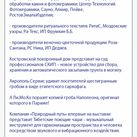
обработки камня и фотокерамики: Центр Технологий
Фотокерамики, Сауно, Алмир, Пейве,
РостовЭмальИзделия;
- производители ритуального текстиля: РитиС, Моздокские
узоры, Ра-Текс, ИП Фрумкин Б.Б.
- производители веночно-цветочной продукции: Роза-
Сантана, РС Ника, ИП Дедяев.
Костромской похоронный дом представит на суд
профессионалов СКИП – новое устройство для сбора,
хранения и автоматического засыпания грунта в могилу.
Акрополь Сервис удивит посетителей шестигранным
гробом в виде египетского саркофага.
А Ли.Мо.Ко поразят копией гроба Наполеона, оригинал
которого в Париже!
Компания «Природный путь» впервые на выставке
представит Тибетские поющие чаши – музыкальный
инструмент для гармонизации пространства и человека
посредством звукового и вибрационного воздействия.