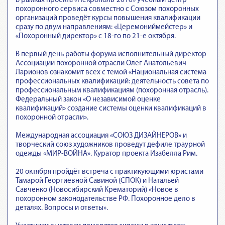
В рамках проекта «Некрополь-2016» учебный центр
похоронного сервиса совместно с Союзом похоронных
организаций проведёт курсы повышения квалификации
сразу по двум направлениям: «Церемониймейстер» и
«Похоронный директор» с 18-го по 21-е октября.
В первый день работы форума исполнительный директор
Ассоциации похоронной отрасли Олег Анатольевич
Ларионов ознакомит всех с темой «Национальная система
профессиональных квалификаций: деятельность совета по
профессиональным квалификациям (похоронная отрасль).
Федеральный закон «О независимой оценке
квалификаций» создание системы оценки квалификаций в
похоронной отрасли».
Международная ассоциация «СОЮЗ ДИЗАЙНЕРОВ» и
творческий союз художников проведут дефиле траурной
одежды «МИР-ВОЙНА». Куратор проекта Изабелла Рим.
20 октября пройдёт встреча с практикующими юристами
Тамарой Георгиевной Савиной (СПОК) и Натальей
Савченко (Новосибирский Крематорий) «Новое в
похоронном законодательстве РФ. Похоронное дело в
деталях. Вопросы и ответы».