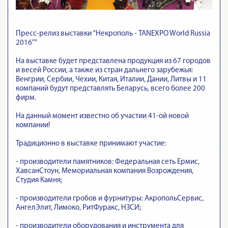
Пресс-релиз выставки "Некрополь - TANEXPO World Russia
2016""
На выставке будет представлена продукция из 67 городов
и весей России, а также из стран дальнего зарубежья:
Венгрии, Сербии, Чехии, Китая, Италии, Дании, Литвы и 11
компаний будут представлять Беларусь, всего более 200
фирм.
На данный момент известно об участии 41-ой новой
компании!
Традиционно в выставке принимают участие:
- производители памятников: Федеральная сеть Ермис,
ХавсанСтоун, Мемориальная компания Возрождения,
Студия Камня;
- производители гробов и фурнитуры: АкропольСервис,
АнгелЭлит, Лимоко, РитФуракс, НЗСИ;
- производители оборудования и инструмента для