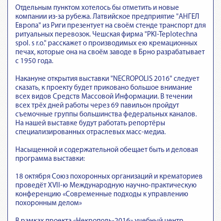
Отдельным пунктом хотелось бы отметить и новые
компании из-за рубежа. Латвийское предприятие "АНГЕЛ
Европа" из Риги презентует на своём стенде транспорт для
ритуальных перевозок. Чешская фирма "PKI-Teplotechna
spol. s r.o." расскажет о производимых ею кремационных
печах, которые она на своём заводе в Брно разрабатывает
с 1950 года.
Накануне открытия выставки "NEСROPOLIS 2016" следует
сказать, к проекту будет приковано большое внимание
всех видов Средств Массовой Информации. В течении
всех трёх дней работы через 69 павильон пройдут
съемочные группы большинства федеральных каналов.
На нашей выставке будут работать репортёры
специализированных отраслевых масс-медиа.
Насыщенной и содержательной обещает быть и деловая
программа выставки:
18 октября Союз похоронных организаций и крематориев
проведёт XVII-ю Международную научно-практическую
конференцию «Современные подходы к управлению
похоронным делом»