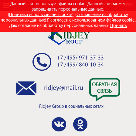
Данный сайт использует файлы cookie. Данный сайт может
RUS
ENG
запрашивать персональные данные.
(
Политика использования cookie
), (
Соглашение на обработку
персональных данных
) Я согласен с использованием файлов cookie.
Даю согласие на обработку персональных данных.
Принять
+7 /495/ 971-37-33
+7 /499/ 840-10-34
ridjey@mail.ru
Ridjey Group
в социальных сетях: