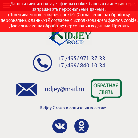
Данный сайт использует файлы cookie. Данный сайт может
RUS
ENG
запрашивать персональные данные.
(
Политика использования cookie
), (
Соглашение на обработку
персональных данных
) Я согласен с использованием файлов cookie.
Даю согласие на обработку персональных данных.
Принять
+7 /495/ 971-37-33
+7 /499/ 840-10-34
ridjey@mail.ru
Ridjey Group
в социальных сетях: