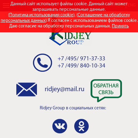
Данный сайт использует файлы cookie. Данный сайт может
RUS
ENG
запрашивать персональные данные.
(
Политика использования cookie
), (
Соглашение на обработку
персональных данных
) Я согласен с использованием файлов cookie.
Даю согласие на обработку персональных данных.
Принять
+7 /495/ 971-37-33
+7 /499/ 840-10-34
ridjey@mail.ru
Ridjey Group
в социальных сетях: