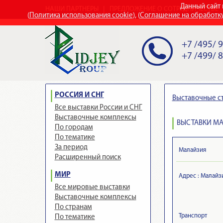
Данный сайт 
НАШИ ПАРТНЕРЫ
ПРЕДЛОЖЕНИЕ О СОТРУДНИЧЕСТВЕ
(
Политика использования cookie
), (
Соглашение на обработк
+7 /495/ 
+7 /499/ 
РОССИЯ И СНГ
Выставочные с
Все выставки России и СНГ
Выставочные комплексы
ВЫСТАВКИ М
По городам
По тематике
За период
Малайзия
Расширенный поиск
МИР
Адрес :
Малайзи
Все мировые выставки
Выставочные комплексы
По странам
Транспорт
По тематике