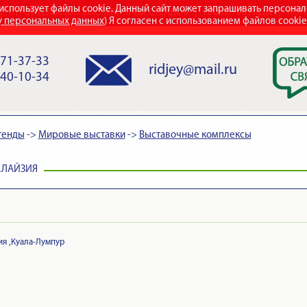
использует файлы cookie. Данный сайт может запрашивать персона
СТРОИТЕЛЬСТВО ВЫСТАВОЧНЫХ СТЕНДОВ
НАШИ НАГРАДЫ
КОН
у персональных данных
) Я согласен с использованием файлов cooki
971-37-33
ridjey@mail.ru
840-10-34
тенды
->
Мировые выставки
->
Выставочные комплексы
АЛАЙЗИЯ
я ,Куала-Лумпур