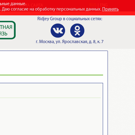
льные данные.
RUS
ENG
ТАКТЫ
КАРТА САЙТА
e. Даю согласие на обработку персональных данных.
Принять
Ridjey Group
в социальных сетях:
г.
Москва
,
ул. Ярославская, д. 8, к. 7