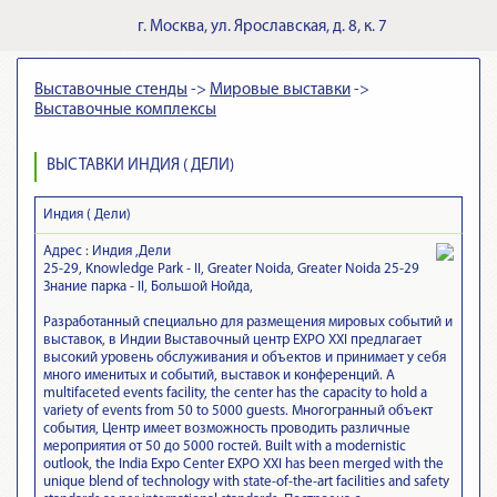
г.
Москва
,
ул. Ярославская, д. 8, к. 7
Выставочные стенды
->
Мировые выставки
->
Выставочные комплексы
ВЫСТАВКИ ИНДИЯ ( ДЕЛИ)
Индия ( Дели)
Адрес :
Индия ,Дели
25-29, Knowledge Park - II, Greater Noida, Greater Noida 25-29
Знание парка - II, Большой Нойда,
Разработанный специально для размещения мировых событий и
выставок, в Индии Выставочный центр EXPO XXI предлагает
высокий уровень обслуживания и объектов и принимает у себя
много именитых и событий, выставок и конференций. A
multifaceted events facility, the center has the capacity to hold a
variety of events from 50 to 5000 guests. Многогранный объект
события, Центр имеет возможность проводить различные
мероприятия от 50 до 5000 гостей. Built with a modernistic
outlook, the India Expo Center EXPO XXI has been merged with the
unique blend of technology with state-of-the-art facilities and safety