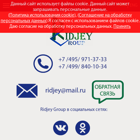
Данный сайт использует файлы cookie. Данный сайт может
RUS
ENG
запрашивать персональные данные.
(
Политика использования cookie
), (
Соглашение на обработку
персональных данных
) Я согласен с использованием файлов cookie.
Даю согласие на обработку персональных данных.
Принять
+7 /495/ 971-37-33
+7 /499/ 840-10-34
ridjey@mail.ru
Ridjey Group
в социальных сетях: