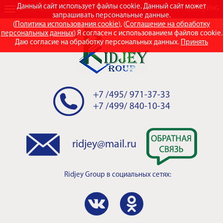
Данный сайт использует файлы cookie. Данный сайт может
RUS
ENG
запрашивать персональные данные.
(
Политика использования cookie
), (
Соглашение на обработку
персональных данных
) Я согласен с использованием файлов cookie.
Даю согласие на обработку персональных данных.
Принять
+7 /495/ 971-37-33
+7 /499/ 840-10-34
ridjey@mail.ru
Ridjey Group
в социальных сетях: