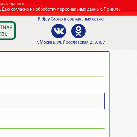
льные данные.
RUS
ENG
ТАКТЫ
КАРТА САЙТА
e. Даю согласие на обработку персональных данных.
Принять
Ridjey Group
в социальных сетях:
г.
Москва
,
ул. Ярославская, д. 8, к. 7