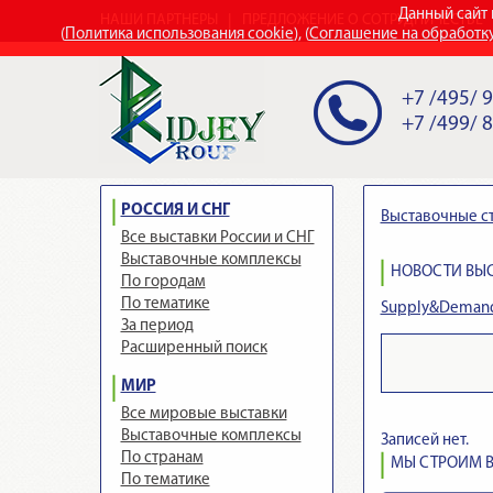
Данный сайт 
НАШИ ПАРТНЕРЫ
ПРЕДЛОЖЕНИЕ О СОТРУДНИЧЕСТВЕ
(
Политика использования cookie
), (
Соглашение на обработк
+7 /495/ 
+7 /499/ 
РОССИЯ И СНГ
Выставочные с
Все выставки России и СНГ
Выставочные комплексы
НОВОСТИ ВЫС
По городам
По тематике
Supply&Demand 
За период
Расширенный поиск
МИР
Все мировые выставки
Выставочные комплексы
Записей нет.
По странам
МЫ СТРОИМ В
По тематике