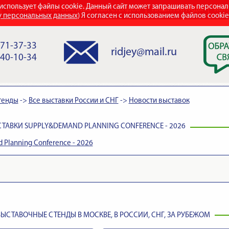
использует файлы cookie. Данный сайт может запрашивать персона
СТРОИТЕЛЬСТВО ВЫСТАВОЧНЫХ СТЕНДОВ
НАШИ НАГРАДЫ
КОН
у персональных данных
) Я согласен с использованием файлов cooki
971-37-33
ridjey@mail.ru
840-10-34
тенды
->
Все выставки России и СНГ
->
Новости выставок
ТАВКИ SUPPLY&DEMAND PLANNING CONFERENCE - 2026
Planning Conference - 2026
ЫСТАВОЧНЫЕ СТЕНДЫ В МОСКВЕ, В РОССИИ, СНГ, ЗА РУБЕЖОМ