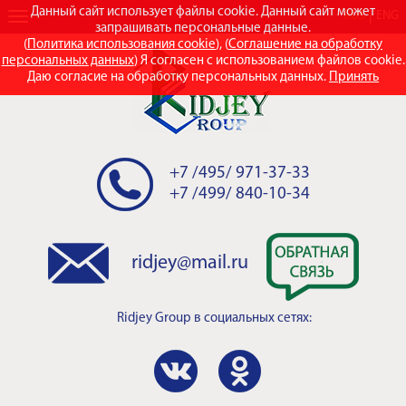
Данный сайт использует файлы cookie. Данный сайт может
RUS
ENG
запрашивать персональные данные.
(
Политика использования cookie
), (
Соглашение на обработку
персональных данных
) Я согласен с использованием файлов cookie.
Даю согласие на обработку персональных данных.
Принять
+7 /495/ 971-37-33
+7 /499/ 840-10-34
ridjey@mail.ru
Ridjey Group
в социальных сетях: