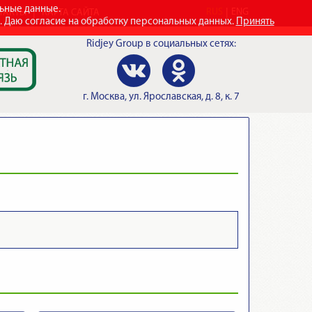
льные данные.
RUS
ENG
ТАКТЫ
КАРТА САЙТА
e. Даю согласие на обработку персональных данных.
Принять
Ridjey Group
в социальных сетях:
г.
Москва
,
ул. Ярославская, д. 8, к. 7