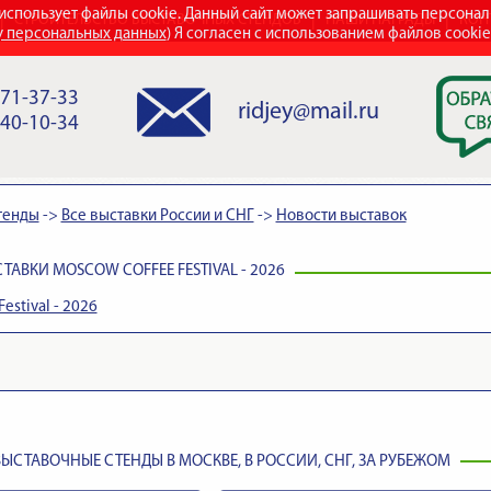
использует файлы cookie. Данный сайт может запрашивать персона
СТРОИТЕЛЬСТВО ВЫСТАВОЧНЫХ СТЕНДОВ
НАШИ НАГРАДЫ
КОН
у персональных данных
) Я согласен с использованием файлов cooki
971-37-33
ridjey@mail.ru
840-10-34
тенды
->
Все выставки России и СНГ
->
Новости выставок
АВКИ MOSCOW COFFEE FESTIVAL - 2026
estival - 2026
ЫСТАВОЧНЫЕ СТЕНДЫ В МОСКВЕ, В РОССИИ, СНГ, ЗА РУБЕЖОМ