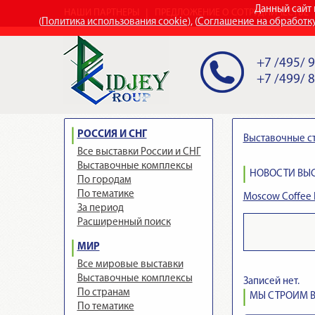
Данный сайт 
НАШИ ПАРТНЕРЫ
ПРЕДЛОЖЕНИЕ О СОТРУДНИЧЕСТВЕ
(
Политика использования cookie
), (
Соглашение на обработк
+7 /495/ 
+7 /499/ 
РОССИЯ И СНГ
Выставочные с
Все выставки России и СНГ
Выставочные комплексы
НОВОСТИ ВЫСТ
По городам
По тематике
Moscow Coffee F
За период
Расширенный поиск
МИР
Все мировые выставки
Выставочные комплексы
Записей нет.
По странам
МЫ СТРОИМ В
По тематике