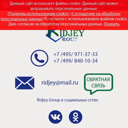
Данный сайт использует файлы cookie. Данный сайт может
RUS
ENG
запрашивать персональные данные.
(
Политика использования cookie
), (
Соглашение на обработку
персональных данных
) Я согласен с использованием файлов cookie.
Даю согласие на обработку персональных данных.
Принять
+7 /495/ 971-37-33
+7 /499/ 840-10-34
ridjey@mail.ru
Ridjey Group
в социальных сетях: