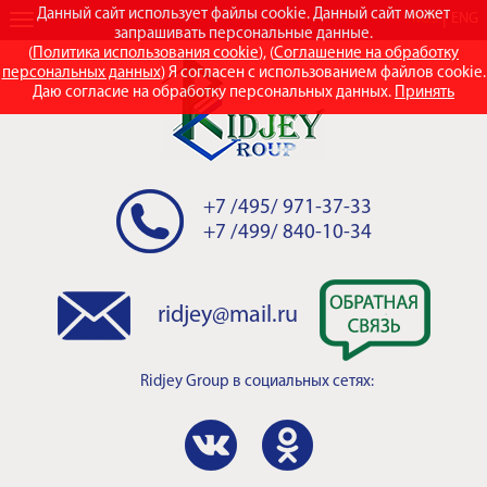
Данный сайт использует файлы cookie. Данный сайт может
RUS
ENG
запрашивать персональные данные.
(
Политика использования cookie
), (
Соглашение на обработку
персональных данных
) Я согласен с использованием файлов cookie.
Даю согласие на обработку персональных данных.
Принять
+7 /495/ 971-37-33
+7 /499/ 840-10-34
ridjey@mail.ru
Ridjey Group
в социальных сетях: