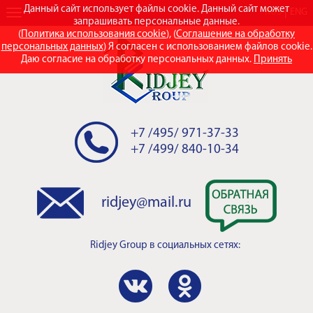
Данный сайт использует файлы cookie. Данный сайт может
RUS
ENG
запрашивать персональные данные.
(
Политика использования cookie
), (
Соглашение на обработку
персональных данных
) Я согласен с использованием файлов cookie.
Даю согласие на обработку персональных данных.
Принять
+7 /495/ 971-37-33
+7 /499/ 840-10-34
ridjey@mail.ru
Ridjey Group
в социальных сетях: