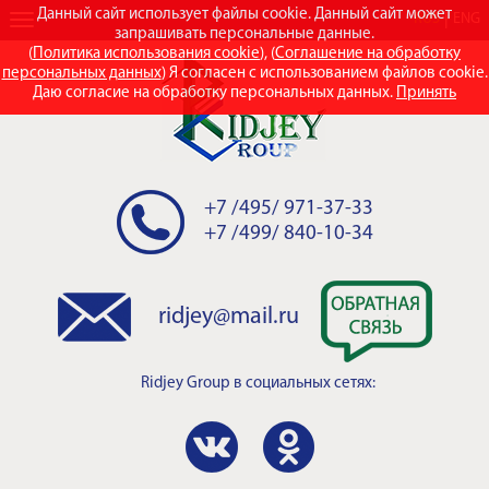
Данный сайт использует файлы cookie. Данный сайт может
RUS
ENG
запрашивать персональные данные.
(
Политика использования cookie
), (
Соглашение на обработку
персональных данных
) Я согласен с использованием файлов cookie.
Даю согласие на обработку персональных данных.
Принять
+7 /495/ 971-37-33
+7 /499/ 840-10-34
ridjey@mail.ru
Ridjey Group
в социальных сетях: