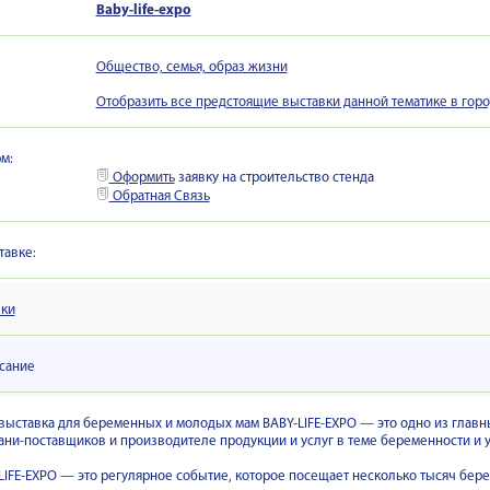
Baby-life-expo
Общество, семья, образ жизни
Отобразить все предстоящие выставки данной тематике в гор
м:
Оформить
заявку на строительство стенда
Обратная Связь
тавке:
вки
сание
выставка для беременных и молодых мам BABY-LIFE-EXPO — это одно из главны
ани-поставщиков и производителе продукции и услуг в теме беременности и у
LIFE-EXPO — это регулярное событие, которое посещает несколько тысяч бер