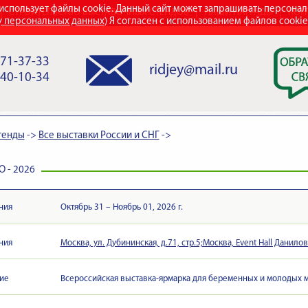
использует файлы cookie. Данный сайт может запрашивать персона
СТРОИТЕЛЬСТВО ВЫСТАВОЧНЫХ СТЕНДОВ
НАШИ НАГРАДЫ
КОН
у персональных данных
) Я согласен с использованием файлов cooki
971-37-33
ridjey@mail.ru
840-10-34
тенды
->
Все выставки России и СНГ
->
O - 2026
ния
Октябрь 31 – Ноябрь 01, 2026 г.
ния
Москва, ул. Дубининская, д.71, стр.5;Москва, Event Hall Данило
ие
Всероссийская выставка-ярмарка для беременных и молодых 