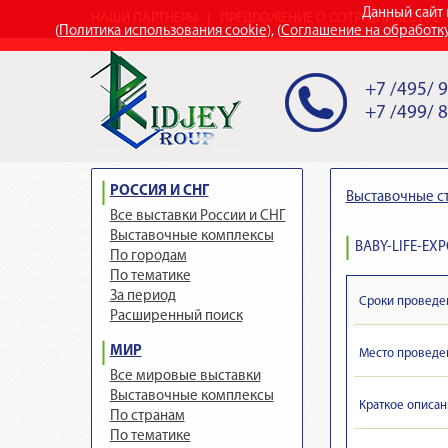
Данный сайт 
НАШИ ПАРТНЕРЫ
ПРЕДЛОЖЕНИЕ О СОТРУДНИЧЕСТВЕ
(
Политика использования cookie
), (
Соглашение на обработк
+7 /495/ 
+7 /499/ 
РОССИЯ И СНГ
Выставочные с
Все выставки России и СНГ
Выставочные комплексы
BABY-LIFE-EXP
По городам
По тематике
За период
Сроки проведе
Расширенный поиск
МИР
Место проведе
Все мировые выставки
Выставочные комплексы
Краткое описан
По странам
По тематике