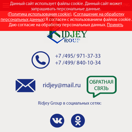
Данный сайт использует файлы cookie. Данный сайт может
RUS
ENG
запрашивать персональные данные.
(
Политика использования cookie
), (
Соглашение на обработку
персональных данных
) Я согласен с использованием файлов cookie.
Даю согласие на обработку персональных данных.
Принять
+7 /495/ 971-37-33
+7 /499/ 840-10-34
ridjey@mail.ru
Ridjey Group
в социальных сетях: