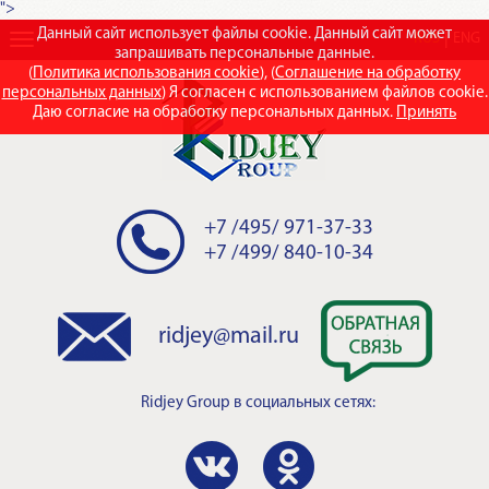
">
Данный сайт использует файлы cookie. Данный сайт может
RUS
ENG
запрашивать персональные данные.
(
Политика использования cookie
), (
Соглашение на обработку
персональных данных
) Я согласен с использованием файлов cookie.
Даю согласие на обработку персональных данных.
Принять
+7 /495/ 971-37-33
+7 /499/ 840-10-34
ridjey@mail.ru
Ridjey Group
в социальных сетях: