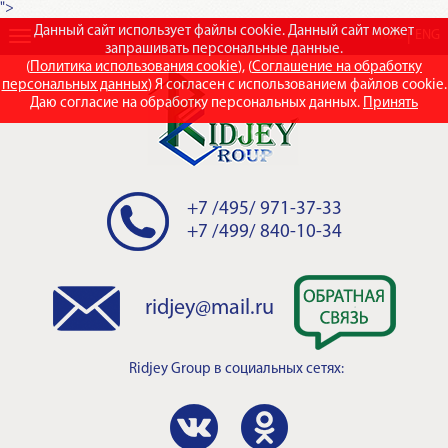
">
Данный сайт использует файлы cookie. Данный сайт может
RUS
ENG
запрашивать персональные данные.
(
Политика использования cookie
), (
Соглашение на обработку
персональных данных
) Я согласен с использованием файлов cookie.
Даю согласие на обработку персональных данных.
Принять
+7 /495/ 971-37-33
+7 /499/ 840-10-34
ridjey@mail.ru
Ridjey Group
в социальных сетях: