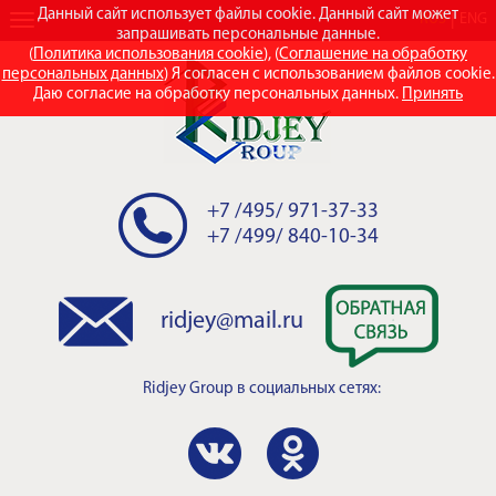
Данный сайт использует файлы cookie. Данный сайт может
RUS
ENG
запрашивать персональные данные.
(
Политика использования cookie
), (
Соглашение на обработку
персональных данных
) Я согласен с использованием файлов cookie.
Даю согласие на обработку персональных данных.
Принять
+7 /495/ 971-37-33
+7 /499/ 840-10-34
ridjey@mail.ru
Ridjey Group
в социальных сетях: