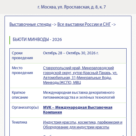
г.
Москва
,
ул. Ярославская, д. 8, к. 7
Выставочные стенды
->
Все выставки России и СНГ
->
БЬЮТИ МИНВОДЫ - 2026
Сроки
Октябрь 28 – Октябрь 30, 2026 г.
проведения
Место
Ставропольский край, Минераловодский
проведения
городской округ, хутор Красный Пахарь, ул.
Автомобильная, 31;Минеральные Воды,
МинводыЭКСПО, МВЦ
Краткое
Международная выставка декоративного
описание
питомниководства и зелёных технологий
Организатор(ы)
MVK – Международная Выставочная
Компания
Тематика
Индустрия красоты, косметика, парфюмерия и
Оборудование для индустрии красоты