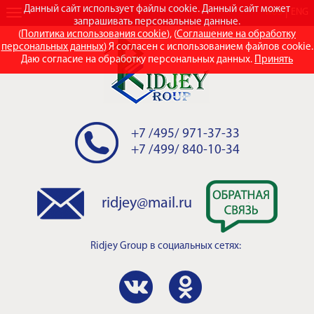
Данный сайт использует файлы cookie. Данный сайт может
RUS
ENG
запрашивать персональные данные.
(
Политика использования cookie
), (
Соглашение на обработку
персональных данных
) Я согласен с использованием файлов cookie.
Даю согласие на обработку персональных данных.
Принять
+7 /495/ 971-37-33
+7 /499/ 840-10-34
ridjey@mail.ru
Ridjey Group
в социальных сетях: