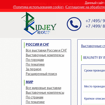
Данный сайт 
НАШИ ПАРТНЕРЫ
ПРЕДЛОЖЕНИЕ О СОТРУДНИЧЕСТВЕ
(
Политика использования cookie
), (
Соглашение на обработк
+7 /495/ 
+7 /499/ 
РОССИЯ И СНГ
Выставочные с
Все выставки России и СНГ
Выставочные комплексы
BEAUNITY BY 
По городам
По тематике
За период
Сроки проведе
Расширенный поиск
МИР
Место проведе
Все мировые выставки
Выставочные комплексы
По странам
Краткое описан
По тематике