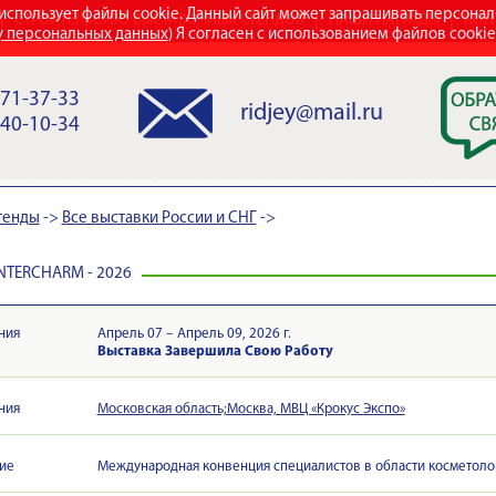
использует файлы cookie. Данный сайт может запрашивать персона
СТРОИТЕЛЬСТВО ВЫСТАВОЧНЫХ СТЕНДОВ
НАШИ НАГРАДЫ
КОН
у персональных данных
) Я согласен с использованием файлов cooki
971-37-33
ridjey@mail.ru
840-10-34
тенды
->
Все выставки России и СНГ
->
INTERCHARM - 2026
ния
Апрель 07 – Апрель 09, 2026 г.
Выставка Завершила Свою Работу
ния
Московская область;Москва, МВЦ «Крокус Экспо»
ие
Международная конвенция специалистов в области косметоло