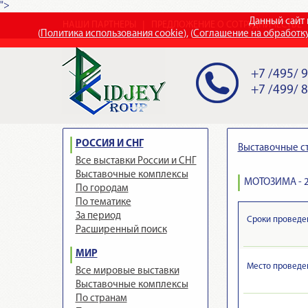
">
Данный сайт 
НАШИ ПАРТНЕРЫ
ПРЕДЛОЖЕНИЕ О СОТРУДНИЧЕСТВЕ
(
Политика использования cookie
), (
Соглашение на обработк
+7 /495/ 
+7 /499/ 
РОССИЯ И СНГ
Выставочные с
Все выставки России и СНГ
Выставочные комплексы
МОТОЗИМА - 
По городам
По тематике
За период
Сроки проведе
Расширенный поиск
МИР
Место проведе
Все мировые выставки
Выставочные комплексы
По странам