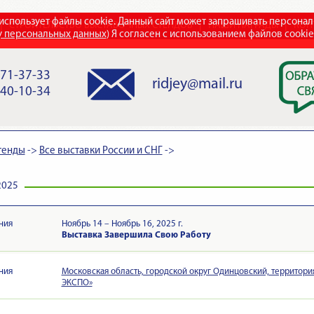
использует файлы cookie. Данный сайт может запрашивать персона
СТРОИТЕЛЬСТВО ВЫСТАВОЧНЫХ СТЕНДОВ
НАШИ НАГРАДЫ
КОН
у персональных данных
) Я согласен с использованием файлов cooki
971-37-33
ridjey@mail.ru
840-10-34
тенды
->
Все выставки России и СНГ
->
2025
ния
Ноябрь 14 – Ноябрь 16, 2025 г.
Выставка Завершила Свою Работу
ния
Московская область, городской округ Одинцовский, территория 
ЭКСПО»