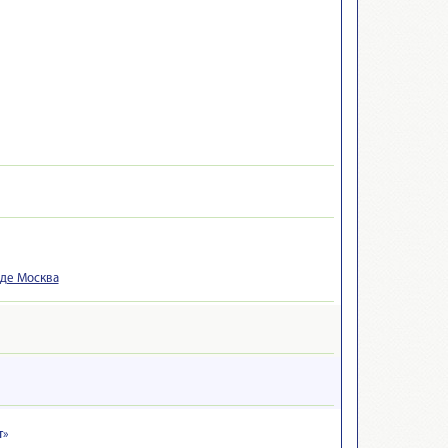
оде Москва
т»