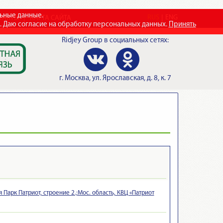
льные данные.
RUS
ENG
ТАКТЫ
КАРТА САЙТА
e. Даю согласие на обработку персональных данных.
Принять
Ridjey Group
в социальных сетях:
г.
Москва
,
ул. Ярославская, д. 8, к. 7
Парк Патриот, строение 2.;Мос. область, КВЦ «Патриот