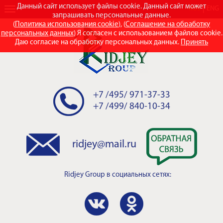
Данный сайт использует файлы cookie. Данный сайт может
RUS
ENG
запрашивать персональные данные.
(
Политика использования cookie
), (
Соглашение на обработку
персональных данных
) Я согласен с использованием файлов cookie.
Даю согласие на обработку персональных данных.
Принять
+7 /495/ 971-37-33
+7 /499/ 840-10-34
ridjey@mail.ru
Ridjey Group
в социальных сетях: