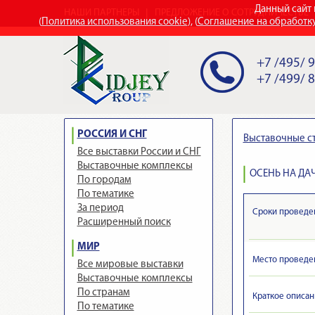
Данный сайт 
НАШИ ПАРТНЕРЫ
ПРЕДЛОЖЕНИЕ О СОТРУДНИЧЕСТВЕ
(
Политика использования cookie
), (
Соглашение на обработк
+7 /495/ 
+7 /499/ 
РОССИЯ И СНГ
Выставочные с
Все выставки России и СНГ
Выставочные комплексы
ОСЕНЬ НА ДАЧ
По городам
По тематике
За период
Сроки проведе
Расширенный поиск
МИР
Место проведе
Все мировые выставки
Выставочные комплексы
По странам
Краткое описан
По тематике