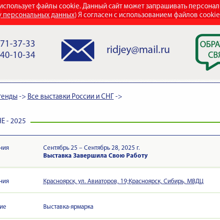
использует файлы cookie. Данный сайт может запрашивать персона
СТРОИТЕЛЬСТВО ВЫСТАВОЧНЫХ СТЕНДОВ
НАШИ НАГРАДЫ
КОН
у персональных данных
) Я согласен с использованием файлов cooki
971-37-33
ridjey@mail.ru
840-10-34
тенды
->
Все выставки России и СНГ
->
Е - 2025
ния
Сентябрь 25 – Сентябрь 28, 2025 г.
Выставка Завершила Свою Работу
ния
Красноярск, ул. Авиаторов, 19;Красноярск, Сибирь, МВДЦ
ие
Выставка-ярмарка