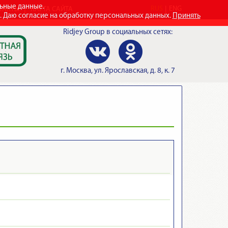
льные данные.
RUS
ENG
ТАКТЫ
КАРТА САЙТА
e. Даю согласие на обработку персональных данных.
Принять
Ridjey Group
в социальных сетях:
г.
Москва
,
ул. Ярославская, д. 8, к. 7