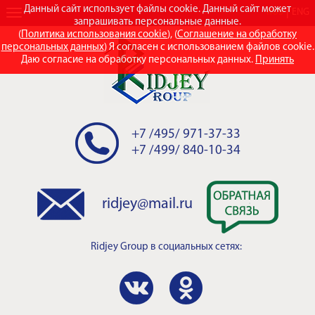
Данный сайт использует файлы cookie. Данный сайт может
RUS
ENG
запрашивать персональные данные.
(
Политика использования cookie
), (
Соглашение на обработку
персональных данных
) Я согласен с использованием файлов cookie.
Даю согласие на обработку персональных данных.
Принять
+7 /495/ 971-37-33
+7 /499/ 840-10-34
ridjey@mail.ru
Ridjey Group
в социальных сетях: