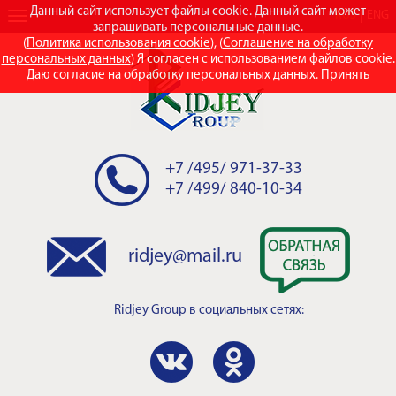
Данный сайт использует файлы cookie. Данный сайт может
RUS
ENG
запрашивать персональные данные.
(
Политика использования cookie
), (
Соглашение на обработку
персональных данных
) Я согласен с использованием файлов cookie.
Даю согласие на обработку персональных данных.
Принять
+7 /495/ 971-37-33
+7 /499/ 840-10-34
ridjey@mail.ru
Ridjey Group
в социальных сетях: