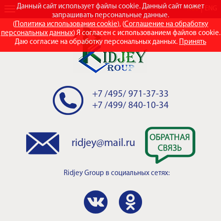
Данный сайт использует файлы cookie. Данный сайт может
RUS
ENG
запрашивать персональные данные.
(
Политика использования cookie
), (
Соглашение на обработку
персональных данных
) Я согласен с использованием файлов cookie.
Даю согласие на обработку персональных данных.
Принять
+7 /495/ 971-37-33
+7 /499/ 840-10-34
ridjey@mail.ru
Ridjey Group
в социальных сетях: