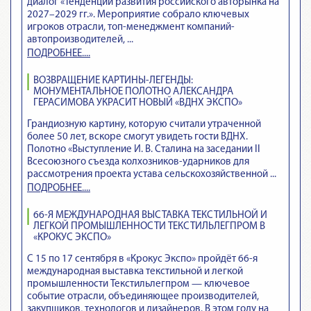
диалог «Тенденции развития российского авторынка на
2027–2029 гг.». Мероприятие собрало ключевых
игроков отрасли, топ-менеджмент компаний-
автопроизводителей, ...
ПОДРОБНЕЕ....
ВОЗВРАЩЕНИЕ КАРТИНЫ-ЛЕГЕНДЫ:
МОНУМЕНТАЛЬНОЕ ПОЛОТНО АЛЕКСАНДРА
ГЕРАСИМОВА УКРАСИТ НОВЫЙ «ВДНХ ЭКСПО»
Грандиозную картину, которую считали утраченной
более 50 лет, вскоре смогут увидеть гости ВДНХ.
Полотно «Выступление И. В. Сталина на заседании II
Всесоюзного съезда колхозников-ударников для
рассмотрения проекта устава сельскохозяйственной ...
ПОДРОБНЕЕ....
66-Я МЕЖДУНАРОДНАЯ ВЫСТАВКА ТЕКСТИЛЬНОЙ И
ЛЕГКОЙ ПРОМЫШЛЕННОСТИ ТЕКСТИЛЬЛЕГПРОМ В
«КРОКУС ЭКСПО»
С 15 по 17 сентября в «Крокус Экспо» пройдёт 66-я
международная выставка текстильной и легкой
промышленности Текстильлегпром — ключевое
событие отрасли, объединяющее производителей,
закупщиков, технологов и дизайнеров. В этом году на