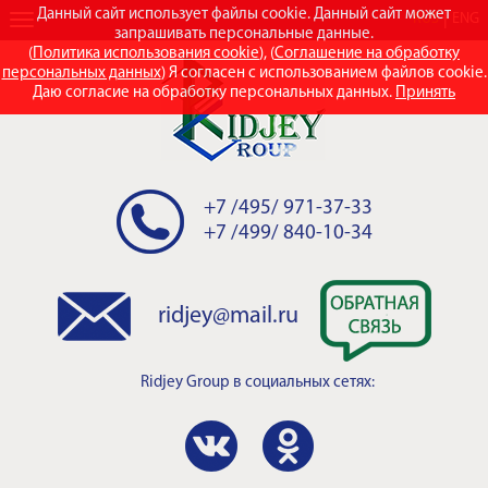
Данный сайт использует файлы cookie. Данный сайт может
RUS
ENG
запрашивать персональные данные.
(
Политика использования cookie
), (
Соглашение на обработку
персональных данных
) Я согласен с использованием файлов cookie.
Даю согласие на обработку персональных данных.
Принять
+7 /495/ 971-37-33
+7 /499/ 840-10-34
ridjey@mail.ru
Ridjey Group
в социальных сетях: