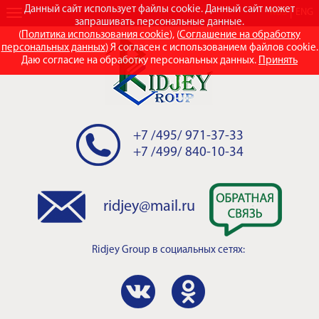
Данный сайт использует файлы cookie. Данный сайт может
RUS
ENG
запрашивать персональные данные.
(
Политика использования cookie
), (
Соглашение на обработку
персональных данных
) Я согласен с использованием файлов cookie.
Даю согласие на обработку персональных данных.
Принять
+7 /495/ 971-37-33
+7 /499/ 840-10-34
ridjey@mail.ru
Ridjey Group
в социальных сетях: