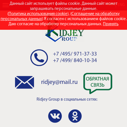
Данный сайт использует файлы cookie. Данный сайт может
RUS
ENG
запрашивать персональные данные.
(
Политика использования cookie
), (
Соглашение на обработку
персональных данных
) Я согласен с использованием файлов cookie.
Даю согласие на обработку персональных данных.
Принять
+7 /495/ 971-37-33
+7 /499/ 840-10-34
ridjey@mail.ru
Ridjey Group
в социальных сетях: