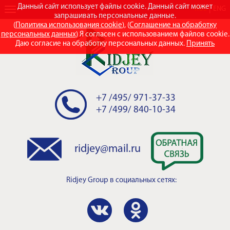
Данный сайт использует файлы cookie. Данный сайт может
RUS
ENG
запрашивать персональные данные.
(
Политика использования cookie
), (
Соглашение на обработку
персональных данных
) Я согласен с использованием файлов cookie.
Даю согласие на обработку персональных данных.
Принять
+7 /495/ 971-37-33
+7 /499/ 840-10-34
ridjey@mail.ru
Ridjey Group
в социальных сетях: