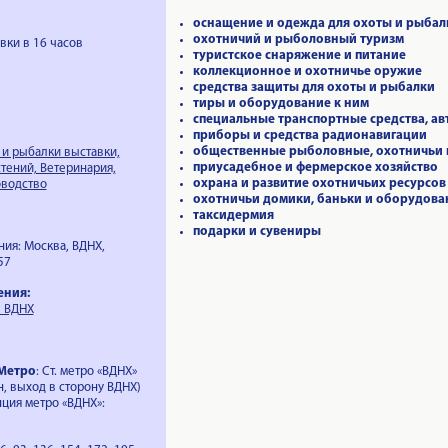
оснащение и одежда для охоты и рыбал
охотничий и рыболовный туризм
вки в 16 часов
туристское снаряжение и питание
коллекционное и охотничье оружие
средства защиты для охоты и рыбалки
тиры и оборудование к ним
специальные транспортные средства, ав
приборы и средства радионавигации
общественные рыболовные, охотничьи и
 и рыбалки выставки,
приусадебное и фермерское хозяйство
тений, Ветеринария,
охрана и развитие охотничьих ресурсов
оводство
охотничьи домики, баньки и оборудова
таксидермия
подарки и сувениры
ия: Москва, ВДНХ,
57
ения:
, ВДНХ
 Метро
: Ст. метро «ВДНХ»
н, выход в сторону ВДНХ)
нция метро «ВДНХ»: