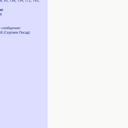
, 93, 136, 154, 172, 195,
3
ы:
76
 сообщение:
8 (Сергиев Посад)