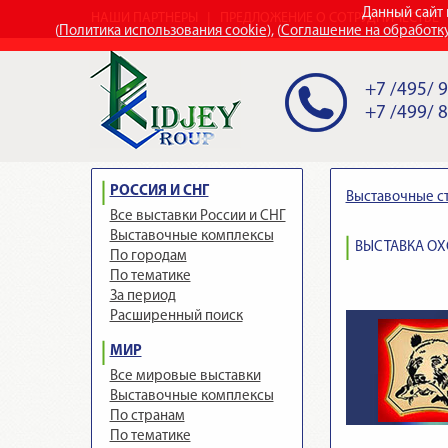
Данный сайт 
НАШИ ПАРТНЕРЫ
ПРЕДЛОЖЕНИЕ О СОТРУДНИЧЕСТВЕ
(
Политика использования cookie
), (
Соглашение на обработк
+7 /495/ 
+7 /499/ 
РОССИЯ И СНГ
Выставочные с
Все выставки России и СНГ
Выставочные комплексы
ВЫСТАВКА ОХО
По городам
По тематике
За период
Расширенный поиск
МИР
Все мировые выставки
Выставочные комплексы
По странам
По тематике