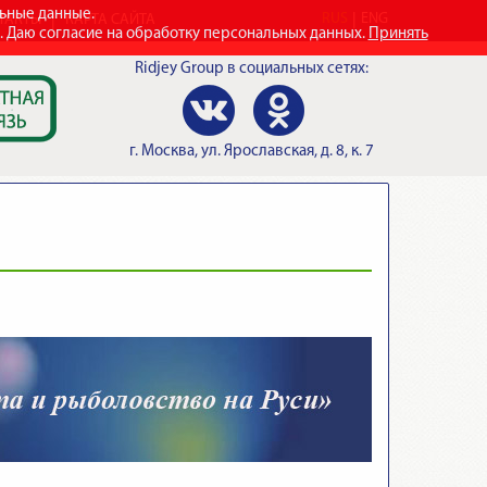
льные данные.
RUS
ENG
ТАКТЫ
КАРТА САЙТА
e. Даю согласие на обработку персональных данных.
Принять
Ridjey Group
в социальных сетях:
г.
Москва
,
ул. Ярославская, д. 8, к. 7