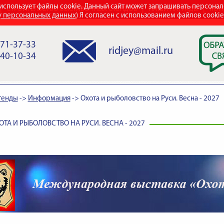
использует файлы cookie. Данный сайт может запрашивать персона
СТРОИТЕЛЬСТВО ВЫСТАВОЧНЫХ СТЕНДОВ
НАШИ НАГРАДЫ
КОН
у персональных данных
) Я согласен с использованием файлов cooki
971-37-33
ridjey@mail.ru
840-10-34
тенды
->
Информация
->
Охота и рыболовство на Руси. Весна - 2027
ТА И РЫБОЛОВСТВО НА РУСИ. ВЕСНА - 2027