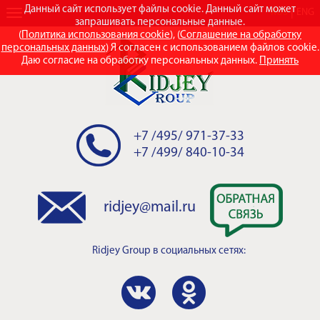
Данный сайт использует файлы cookie. Данный сайт может
RUS
ENG
запрашивать персональные данные.
(
Политика использования cookie
), (
Соглашение на обработку
персональных данных
) Я согласен с использованием файлов cookie.
Даю согласие на обработку персональных данных.
Принять
+7 /495/ 971-37-33
+7 /499/ 840-10-34
ridjey@mail.ru
Ridjey Group
в социальных сетях: