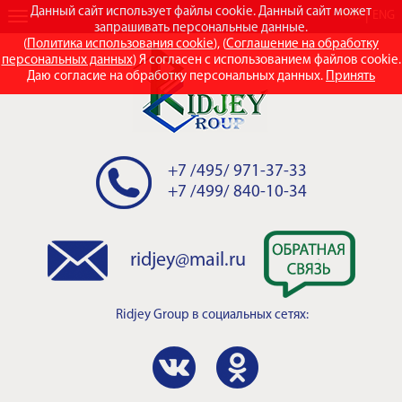
Данный сайт использует файлы cookie. Данный сайт может
RUS
ENG
запрашивать персональные данные.
(
Политика использования cookie
), (
Соглашение на обработку
персональных данных
) Я согласен с использованием файлов cookie.
Даю согласие на обработку персональных данных.
Принять
+7 /495/ 971-37-33
+7 /499/ 840-10-34
ridjey@mail.ru
Ridjey Group
в социальных сетях: