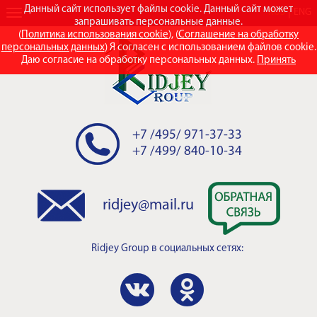
Данный сайт использует файлы cookie. Данный сайт может
RUS
ENG
запрашивать персональные данные.
(
Политика использования cookie
), (
Соглашение на обработку
персональных данных
) Я согласен с использованием файлов cookie.
Даю согласие на обработку персональных данных.
Принять
+7 /495/ 971-37-33
+7 /499/ 840-10-34
ridjey@mail.ru
Ridjey Group
в социальных сетях: