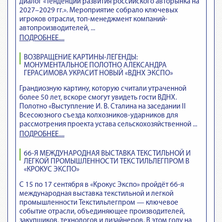
диалог «Тенденции развития российского авторынка на
2027–2029 гг.». Мероприятие собрало ключевых
игроков отрасли, топ-менеджмент компаний-
автопроизводителей, ...
ПОДРОБНЕЕ....
ВОЗВРАЩЕНИЕ КАРТИНЫ-ЛЕГЕНДЫ:
МОНУМЕНТАЛЬНОЕ ПОЛОТНО АЛЕКСАНДРА
ГЕРАСИМОВА УКРАСИТ НОВЫЙ «ВДНХ ЭКСПО»
Грандиозную картину, которую считали утраченной
более 50 лет, вскоре смогут увидеть гости ВДНХ.
Полотно «Выступление И. В. Сталина на заседании II
Всесоюзного съезда колхозников-ударников для
рассмотрения проекта устава сельскохозяйственной ...
ПОДРОБНЕЕ....
66-Я МЕЖДУНАРОДНАЯ ВЫСТАВКА ТЕКСТИЛЬНОЙ И
ЛЕГКОЙ ПРОМЫШЛЕННОСТИ ТЕКСТИЛЬЛЕГПРОМ В
«КРОКУС ЭКСПО»
С 15 по 17 сентября в «Крокус Экспо» пройдёт 66-я
международная выставка текстильной и легкой
промышленности Текстильлегпром — ключевое
событие отрасли, объединяющее производителей,
закупщиков, технологов и дизайнеров. В этом году на