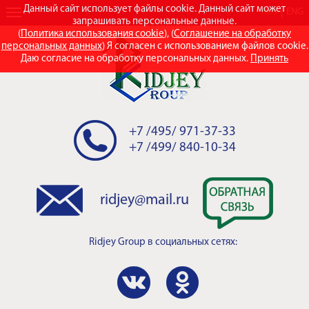
Данный сайт использует файлы cookie. Данный сайт может
RUS
ENG
запрашивать персональные данные.
(
Политика использования cookie
), (
Соглашение на обработку
персональных данных
) Я согласен с использованием файлов cookie.
Даю согласие на обработку персональных данных.
Принять
+7 /495/ 971-37-33
+7 /499/ 840-10-34
ridjey@mail.ru
Ridjey Group
в социальных сетях: