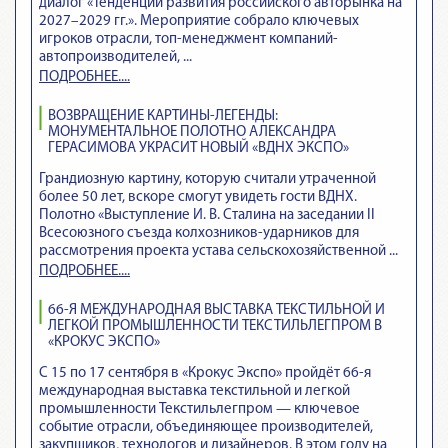
диалог «Тенденции развития российского авторынка на
2027–2029 гг.». Мероприятие собрало ключевых
игроков отрасли, топ-менеджмент компаний-
автопроизводителей, ...
ПОДРОБНЕЕ....
ВОЗВРАЩЕНИЕ КАРТИНЫ-ЛЕГЕНДЫ:
МОНУМЕНТАЛЬНОЕ ПОЛОТНО АЛЕКСАНДРА
ГЕРАСИМОВА УКРАСИТ НОВЫЙ «ВДНХ ЭКСПО»
Грандиозную картину, которую считали утраченной
более 50 лет, вскоре смогут увидеть гости ВДНХ.
Полотно «Выступление И. В. Сталина на заседании II
Всесоюзного съезда колхозников-ударников для
рассмотрения проекта устава сельскохозяйственной ...
ПОДРОБНЕЕ....
66-Я МЕЖДУНАРОДНАЯ ВЫСТАВКА ТЕКСТИЛЬНОЙ И
ЛЕГКОЙ ПРОМЫШЛЕННОСТИ ТЕКСТИЛЬЛЕГПРОМ В
«КРОКУС ЭКСПО»
С 15 по 17 сентября в «Крокус Экспо» пройдёт 66-я
международная выставка текстильной и легкой
промышленности Текстильлегпром — ключевое
событие отрасли, объединяющее производителей,
закупщиков, технологов и дизайнеров. В этом году на